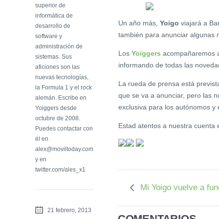
superior de
informática de
Un año más,
Yoigo
viajará a Ba
desarrollo de
también para anunciar algunas 
software y
administración de
Los
Yoiggers
acompañaremos 
sistemas. Sus
informando de todas las noved
aficiones son las
nuevas tecnologías,
La rueda de prensa está prevista
la Formula 1 y el rock
que se va a anunciar, pero las 
alemán. Escribe en
exclusiva para los autónomos y 
Yoiggers desde
octubre de 2008.
Estad atentos a nuestra cuenta
Puedes contactar con
él en
alex@moviltoday.com
y en
twitter.com/ales_x1
Mi Yoigo vuelve a fun
21 febrero, 2013
COMENTARIOS