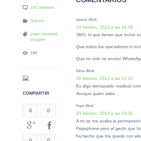
18 Comments
dice:
Ignacio
Noticias
24 febrero, 2013 a las 18:16
yoigo
,
novedad
,
SMS, lo que tienen que incluir es
yoiggers
Que todos los operadores lo inc
164
Que no solo se envían WhatsApp
dice:
Elena
26 febrero, 2013 a las 13:15
Es algo demasiado residual com
COMPARTIR
Aunque quien sabe…
dice:
Pepe
0
0
23 febrero, 2013 a las 19:30
A mi se me acaba la permanencia
Pepephone pero el gesto que han
ha hecho que me quede con ello
0
0