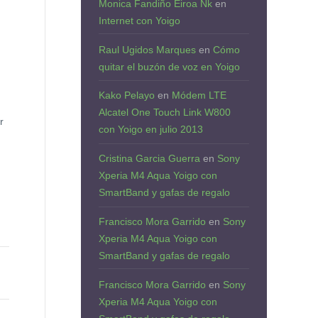
Monica Fandiño Eiroa Nk
en
Internet con Yoigo
Raul Ugidos Marques
en
Cómo
quitar el buzón de voz en Yoigo
Kako Pelayo
en
Módem LTE
Alcatel One Touch Link W800
r
con Yoigo en julio 2013
Cristina Garcia Guerra
en
Sony
Xperia M4 Aqua Yoigo con
SmartBand y gafas de regalo
Francisco Mora Garrido
en
Sony
Xperia M4 Aqua Yoigo con
SmartBand y gafas de regalo
Francisco Mora Garrido
en
Sony
Xperia M4 Aqua Yoigo con