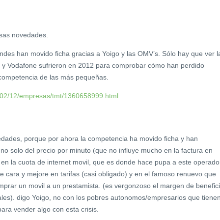
sas novedades.
randes han movido ficha gracias a Yoigo y las OMV’s. Sólo hay que ver l
ar y Vodafone sufrieron en 2012 para comprobar cómo han perdido
a competencia de las más pequeñas.
/02/12/empresas/tmt/1360658999.html
edades, porque por ahora la competencia ha movido ficha y han
 no solo del precio por minuto (que no influye mucho en la factura en
en la cuota de internet movil, que es donde hace pupa a este operado
cara y mejore en tarifas (casi obligado) y en el famoso renuevo que
prar un movil a un prestamista. (es vergonzoso el margen de benefic
les). digo Yoigo, no con los pobres autonomos/empresarios que tiene
para vender algo con esta crisis.