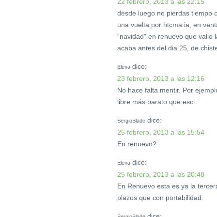
22 febrero, 2013 a las 22:15
desde luego no pierdas tiempo co
una vuelta por htcma.ia, en vent
“navidad” en renuevo que valio l
acaba antes del dia 25, de chist
dice:
Elena
23 febrero, 2013 a las 12:16
No hace falta mentir. Por ejem
libre más barato que eso.
dice:
SergioBlade
25 febrero, 2013 a las 15:54
En renuevo?
dice:
Elena
25 febrero, 2013 a las 20:48
En Renuevo esta es ya la terce
plazos que con portabilidad.
dice:
SergioBlade