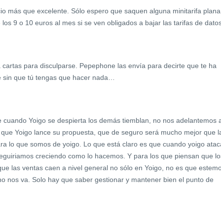
icio más que excelente. Sólo espero que saquen alguna minitarifa plana
los 9 o 10 euros al mes si se ven obligados a bajar las tarifas de datos
a cartas para disculparse. Pepephone las envía para decirte que te ha
te sin que tú tengas que hacer nada…
e cuando Yoigo se despierta los demás tiemblan, no nos adelantemos 
 que Yoigo lance su propuesta, que de seguro será mucho mejor que l
para lo que somos de yoigo. Lo que está claro es que cuando yoigo atac
eguiriamos creciendo como lo hacemos. Y para los que piensan que lo
 que las ventas caen a nivel general no sólo en Yoigo, no es que estem
no nos va. Solo hay que saber gestionar y mantener bien el punto de