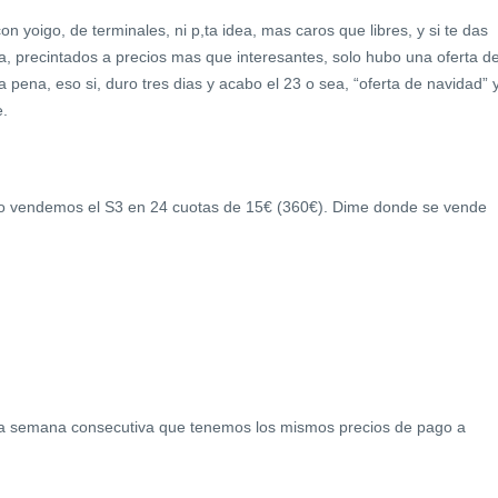
n yoigo, de terminales, ni p,ta idea, mas caros que libres, y si te das
a, precintados a precios mas que interesantes, solo hubo una oferta d
a pena, eso si, duro tres dias y acabo el 23 o sea, “oferta de navidad” 
e.
plo vendemos el S3 en 24 cuotas de 15€ (360€). Dime donde se vende
ra semana consecutiva que tenemos los mismos precios de pago a