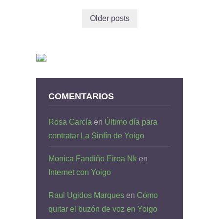
Older posts
COMENTARIOS
Rosa García
en
Último día para
contratar La Sinfín de Yoigo
Monica Fandiño Eiroa Nk
en
Internet con Yoigo
Raul Ugidos Marques
en
Cómo
quitar el buzón de voz en Yoigo