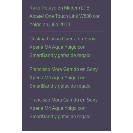
Kako Pelayo
en
Módem LTE
Alcatel One Touch Link W800 con
Yoigo en julio 2013
Cristina Garcia Guerra
en
Sony
Xperia M4 Aqua Yoigo con
SmartBand y gafas de regalo
Francisco Mora Garrido
en
Sony
Xperia M4 Aqua Yoigo con
SmartBand y gafas de regalo
Francisco Mora Garrido
en
Sony
Xperia M4 Aqua Yoigo con
SmartBand y gafas de regalo