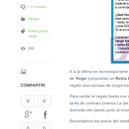
1 Comment
Ofertas
Nokia
,
yoigo
,
oferta
194
Ir a la última en tecnología tie
de
Yoigo
comprando un
Nokia 
regalo una carcasa de carga ina
COMPARTIR
Para recibir el regalo basta co
0
0
tarifa de contrato (menos La del
domicilio del cliente junto al móvi
Recordamos los precio del móvi
0
0