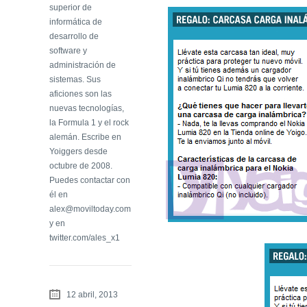
superior de
informática de
desarrollo de
software y
administración de
sistemas. Sus
aficiones son las
nuevas tecnologías,
la Formula 1 y el rock
alemán. Escribe en
Yoiggers desde
octubre de 2008.
Puedes contactar con
él en
alex@moviltoday.com
y en
twitter.com/ales_x1
12 abril, 2013