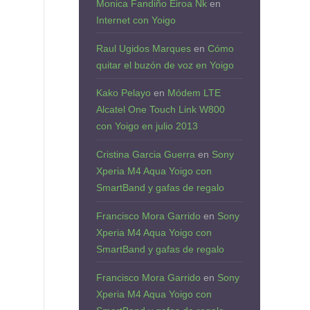
Monica Fandiño Eiroa Nk
en
Internet con Yoigo
Raul Ugidos Marques
en
Cómo
quitar el buzón de voz en Yoigo
Kako Pelayo
en
Módem LTE
Alcatel One Touch Link W800
con Yoigo en julio 2013
Cristina Garcia Guerra
en
Sony
Xperia M4 Aqua Yoigo con
SmartBand y gafas de regalo
Francisco Mora Garrido
en
Sony
Xperia M4 Aqua Yoigo con
SmartBand y gafas de regalo
Francisco Mora Garrido
en
Sony
Xperia M4 Aqua Yoigo con