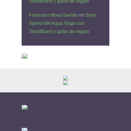
SmartBand y gafas de regalo
Francisco Mora Garrido
en
Sony
Xperia M4 Aqua Yoigo con
SmartBand y gafas de regalo