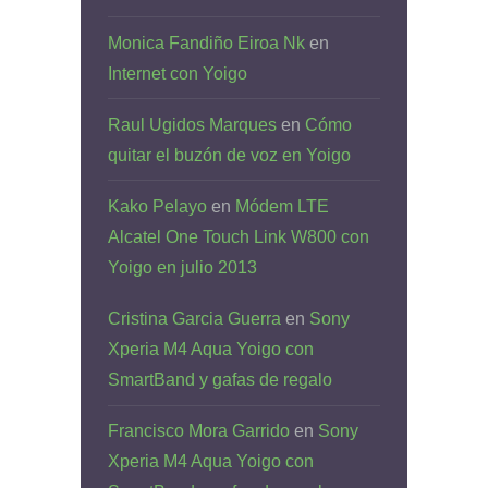
Monica Fandiño Eiroa Nk
en
Internet con Yoigo
Raul Ugidos Marques
en
Cómo
quitar el buzón de voz en Yoigo
Kako Pelayo
en
Módem LTE
Alcatel One Touch Link W800 con
Yoigo en julio 2013
Cristina Garcia Guerra
en
Sony
Xperia M4 Aqua Yoigo con
SmartBand y gafas de regalo
Francisco Mora Garrido
en
Sony
Xperia M4 Aqua Yoigo con