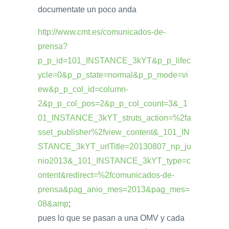
documentate un poco anda
http://www.cmt.es/comunicados-de-
prensa?
p_p_id=101_INSTANCE_3kYT&p_p_lifec
ycle=0&p_p_state=normal&p_p_mode=vi
ew&p_p_col_id=column-
2&p_p_col_pos=2&p_p_col_count=3&_1
01_INSTANCE_3kYT_struts_action=%2fa
sset_publisher%2fview_content&_101_IN
STANCE_3kYT_urlTitle=20130807_np_ju
nio2013&_101_INSTANCE_3kYT_type=c
ontent&redirect=%2fcomunicados-de-
prensa&pag_anio_mes=2013&pag_mes=
08&amp
;
pues lo que se pasan a una OMV y cada