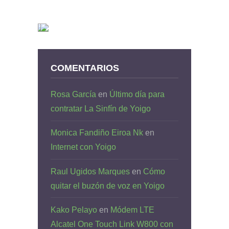
COMENTARIOS
Rosa García
en
Último día para
contratar La Sinfín de Yoigo
Monica Fandiño Eiroa Nk
en
Internet con Yoigo
Raul Ugidos Marques
en
Cómo
quitar el buzón de voz en Yoigo
Kako Pelayo
en
Módem LTE
Alcatel One Touch Link W800 con