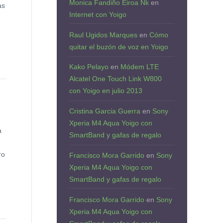
Monica Fandiño Eiroa Nk
en
as
Internet con Yoigo
Raul Ugidos Marques
en
Cómo
quitar el buzón de voz en Yoigo
Kako Pelayo
en
Módem LTE
Alcatel One Touch Link W800
con Yoigo en julio 2013
Cristina Garcia Guerra
en
Sony
Xperia M4 Aqua Yoigo con
a
SmartBand y gafas de regalo
ro
Francisco Mora Garrido
en
Sony
Xperia M4 Aqua Yoigo con
SmartBand y gafas de regalo
Francisco Mora Garrido
en
Sony
Xperia M4 Aqua Yoigo con