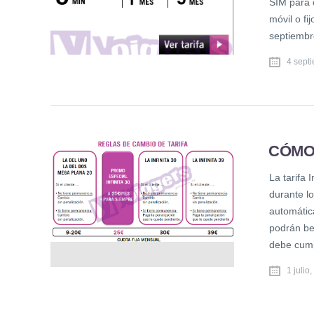
SIM para 
móvil o fi
septiembr
4 sept
CÓMO 
La tarifa
durante l
automática
podrán ben
debe cump
1 julio