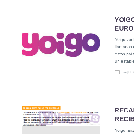
YOIGO
EURO
Yoigo vuel
llamadas 
estos paí
un establ
24 juni
RECAR
RECIB
Yoigo lan