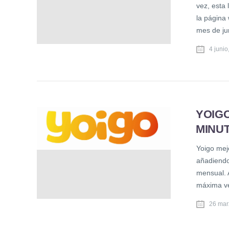
vez, esta 
la página 
mes de jun
4 junio
YOIGO
MINUT
Yoigo mej
añadiendo
mensual. 
máxima ve
26 mar