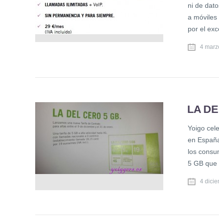
ni de dato
a móviles
por el ex
4 marz
LA DE
Yoigo cel
en España 
los consu
5 GB que 
4 dici