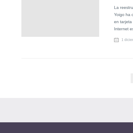
La reestru
Yoigo ha d
en tarjeta
Internet e
1 dici