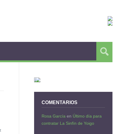
COMENTARIOS
Rosa García
en
Último día para
contratar La Sinfín de Yoigo
z