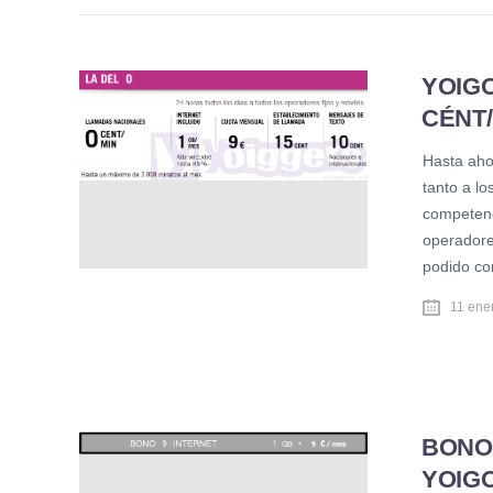
YOIGO
CÉNT/
Hasta ahor
tanto a lo
competenci
operadore
podido co
11 ene
BONO 
YOIG