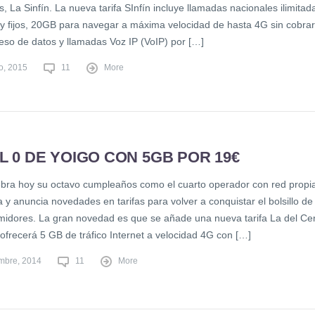
s, La Sinfín. La nueva tarifa SInfín incluye llamadas nacionales ilimitad
 y fijos, 20GB para navegar a máxima velocidad de hasta 4G sin cobrar
ceso de datos y llamadas Voz IP (VoIP) por […]
o, 2015
11
More
L 0 DE YOIGO CON 5GB POR 19€
ebra hoy su octavo cumpleaños como el cuarto operador con red propi
y anuncia novedades en tarifas para volver a conquistar el bolsillo de
midores. La gran novedad es que se añade una nueva tarifa La del Ce
ofrecerá 5 GB de tráfico Internet a velocidad 4G con […]
embre, 2014
11
More