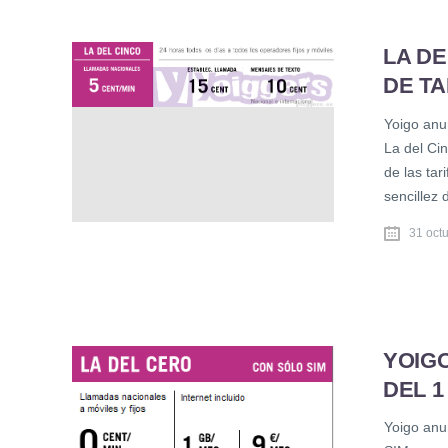
LA DE
DE TA
Yoigo anu
La del Cin
de las tar
sencillez 
31 oct
YOIGO
DEL 1
Yoigo anun