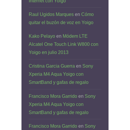
Internet con Yoigo
Raul Ugidos Marques
en
Cómo
quitar el buzón de voz en Yoigo
Kako Pelayo
en
Módem LTE
Alcatel One Touch Link W800 con
Yoigo en julio 2013
Cristina Garcia Guerra
en
Sony
Xperia M4 Aqua Yoigo con
SmartBand y gafas de regalo
Francisco Mora Garrido
en
Sony
Xperia M4 Aqua Yoigo con
SmartBand y gafas de regalo
Francisco Mora Garrido
en
Sony