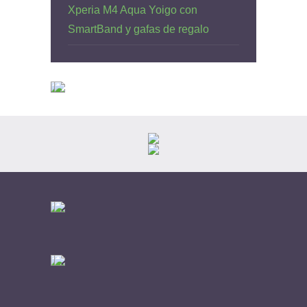
Xperia M4 Aqua Yoigo con
SmartBand y gafas de regalo