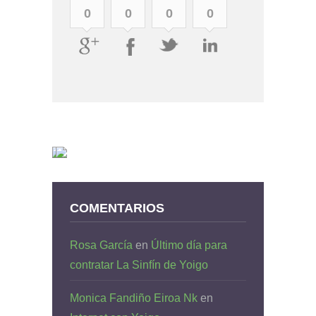
0
0
0
0
COMENTARIOS
Rosa García
en
Último día para
contratar La Sinfín de Yoigo
Monica Fandiño Eiroa Nk
en