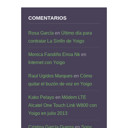
COMENTARIOS
Rosa García
en
Último día para
contratar La Sinfín de Yoigo
Monica Fandiño Eiroa Nk
en
Internet con Yoigo
Raul Ugidos Marques
en
Cómo
quitar el buzón de voz en Yoigo
Kako Pelayo
en
Módem LTE
Alcatel One Touch Link W800 con
Yoigo en julio 2013
Cristina Garcia Guerra
en
Sony