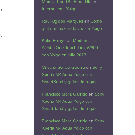
Monica Fandiño Eiroa Nk
en
Internet con Yoigo
e
Raul Ugidos Marques
en
Cómo
quitar el buzón de voz en Yoigo
18
Kako Pelayo
en
Módem LTE
Alcatel One Touch Link W800
con Yoigo en julio 2013
Cristina Garcia Guerra
en
Sony
Xperia M4 Aqua Yoigo con
SmartBand y gafas de regalo
Francisco Mora Garrido
en
Sony
Xperia M4 Aqua Yoigo con
SmartBand y gafas de regalo
Francisco Mora Garrido
en
Sony
Xperia M4 Aqua Yoigo con