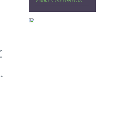
SmartBand y gafas de regalo
de
mo
za