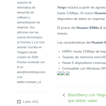
superior de
Yoigo
incluirá a partir de ago
informática de
desarrollo de
hasta 21Mbps. El nuevo
Huawei
software y
dispositivo de datos en soportar
administración de
sistemas. Sus
El precio del
Huawei E586s-2
se
aficiones son las
meses.
nuevas tecnologías,
Las caracteristicas del
Huawei 
la Formula 1 y el rock
alemán. Escribe en
HSPA+ hasta 21Mbps de baj
Yoiggers desde
Tarjetas de memoria microS
octubre de 2008.
Puedes contactar con
Hasta 5 dispositivos conecta
él en
Compatible con Windows XP/ 
alex@moviltoday.com
y en
twitter.com/ales_x1
BlackBerry con Yoigo,
que debes saber
1 julio, 2011