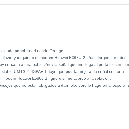
aciendo portabilidad desde Orange.
ra llevar y adquirido el modem Huawei E367U-2. Paso largos períodos 
y cercana a una pobleción y la señal que me llega al portátil es míni
estable UMTS Y HSPA+. Intuyo que podría mejorar la señal con una
l modem Huawei E586s-2. Ignoro si me acerco a la solución.
onsejos que no están obligados a dármelo, pero lo hago en la esperan