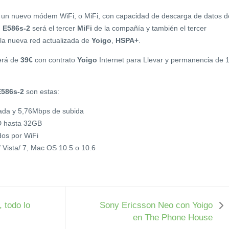
sto un nuevo módem WiFi, o MiFi, con capacidad de descarga de datos d
 E586s-2
será el tercer
MiFi
de la compañía y también el tercer
 la nueva red actualizada de
Yoigo
,
HSPA+
.
rá de
39€
con contrato
Yoigo
Internet para Llevar y permanencia de 
E586s-2
son estas:
ada y 5,76Mbps de subida
D hasta 32GB
dos por WiFi
Vista/ 7, Mac OS 10.5 o 10.6
 todo lo
Sony Ericsson Neo con Yoigo
en The Phone House