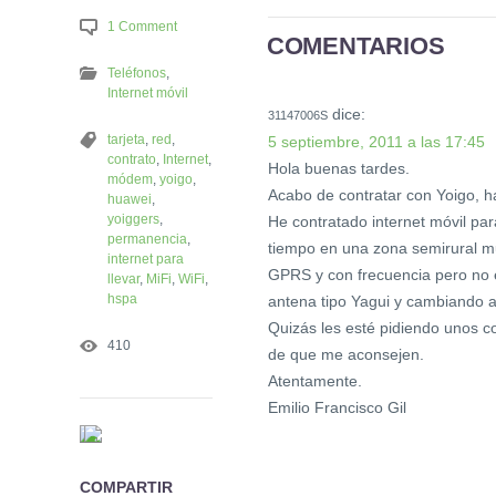
1 Comment
COMENTARIOS
Teléfonos
,
Internet móvil
dice:
31147006S
tarjeta
,
red
,
5 septiembre, 2011 a las 17:45
contrato
,
Internet
,
Hola buenas tardes.
módem
,
yoigo
,
Acabo de contratar con Yoigo, h
huawei
,
yoiggers
,
He contratado internet móvil pa
permanencia
,
tiempo en una zona semirural mu
internet para
GPRS y con frecuencia pero no 
llevar
,
MiFi
,
WiFi
,
hspa
antena tipo Yagui y cambiando a
Quizás les esté pidiendo unos c
410
de que me aconsejen.
Atentamente.
Emilio Francisco Gil
COMPARTIR