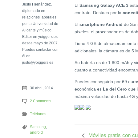
Justo Hernández,
El
Samsung Galaxy ACE 3
está
diplomado en
contrato. Destaca por la
conect
relaciones laborales
por la Universidad de
El
smartphone Android
de Sams
Alicante y músico.
píxeles, el procesador es de d
Editor en yoiggers.es
desde mayo de 2007.
Tiene 4 GB de almacenamiento i
Puedes contactar con
adicionales, la cámara es de 5 
él en
Su batería es de 1.800 mAh y vi
justo@yoiggers.es
cuanto a conectividad encontram
Puedes conseguirlo por 69 euros
30 abril, 2014
económica es
La del Cero
que i
máxima velocidad de hasta 4G y l
2 Comments
Teléfonos
Samsung
,
android
Móviles gratis con cu