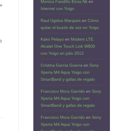
Monica Fandiño Eiroa Nk
en
de
Internet con Yoigo
Raul Ugidos Marques
en
Cómo
quitar el buzón de voz en Yoigo
Kako Pelayo
en
Módem LTE
B
Alcatel One Touch Link W800
con Yoigo en julio 2013
Cristina Garcia Guerra
en
Sony
Xperia M4 Aqua Yoigo con
SmartBand y gafas de regalo
Francisco Mora Garrido
en
Sony
Xperia M4 Aqua Yoigo con
SmartBand y gafas de regalo
Francisco Mora Garrido
en
Sony
Xperia M4 Aqua Yoigo con