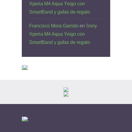
Xperia M4 Aqua Yoigo con
SmartBand y gafas de regalo
Francisco Mora Garrido
en
Sony
Xperia M4 Aqua Yoigo con
SmartBand y gafas de regalo