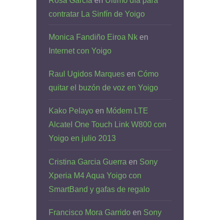
Rosa García
en
Último día para
contratar La Sinfín de Yoigo
Monica Fandiño Eiroa Nk
en
Internet con Yoigo
Raul Ugidos Marques
en
Cómo
quitar el buzón de voz en Yoigo
Kako Pelayo
en
Módem LTE
Alcatel One Touch Link W800 con
Yoigo en julio 2013
Cristina Garcia Guerra
en
Sony
Xperia M4 Aqua Yoigo con
SmartBand y gafas de regalo
Francisco Mora Garrido
en
Sony