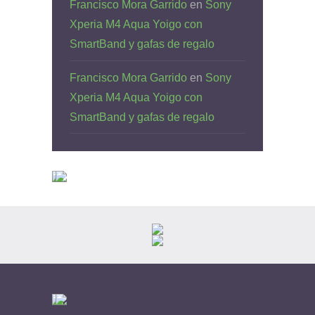
Francisco Mora Garrido
en
Sony
Xperia M4 Aqua Yoigo con
SmartBand y gafas de regalo
Francisco Mora Garrido
en
Sony
Xperia M4 Aqua Yoigo con
SmartBand y gafas de regalo