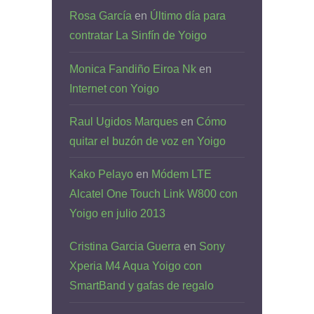
Rosa García
en
Último día para
contratar La Sinfín de Yoigo
Monica Fandiño Eiroa Nk
en
Internet con Yoigo
Raul Ugidos Marques
en
Cómo
quitar el buzón de voz en Yoigo
Kako Pelayo
en
Módem LTE
Alcatel One Touch Link W800 con
Yoigo en julio 2013
Cristina Garcia Guerra
en
Sony
Xperia M4 Aqua Yoigo con
SmartBand y gafas de regalo