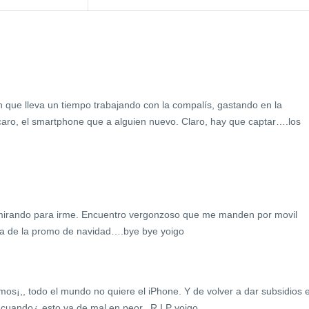
ien que lleva un tiempo trabajando con la compalís, gastando en la
caro, el smartphone que a alguien nuevo. Claro, hay que captar….los
mirando para irme. Encuentro vergonzoso que me manden por movil
rca de la promo de navidad….bye bye yoigo
mos¡,, todo el mundo no quiere el iPhone. Y de volver a dar subsidios 
 cuando¿ esto va de mal en peor.. R.I.P yoigo