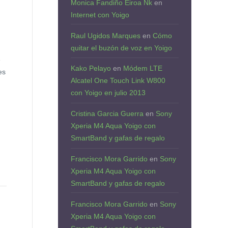
Monica Fandiño Eiroa Nk
en
Internet con Yoigo
Raul Ugidos Marques
en
Cómo
quitar el buzón de voz en Yoigo
e
Kako Pelayo
en
Módem LTE
es
Alcatel One Touch Link W800
con Yoigo en julio 2013
Cristina Garcia Guerra
en
Sony
Xperia M4 Aqua Yoigo con
SmartBand y gafas de regalo
Francisco Mora Garrido
en
Sony
Xperia M4 Aqua Yoigo con
SmartBand y gafas de regalo
Francisco Mora Garrido
en
Sony
Xperia M4 Aqua Yoigo con