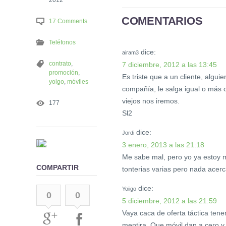
COMENTARIOS
17 Comments
Teléfonos
dice:
airam3
contrato
,
7 diciembre, 2012 a las 13:45
promoción
,
Es triste que a un cliente, algu
yoigo
,
móviles
compañía, le salga igual o más 
viejos nos iremos.
177
Sl2
dice:
Jordi
3 enero, 2013 a las 21:18
Me sabe mal, pero yo ya estoy 
COMPARTIR
tonterias varias pero nada ace
dice:
Yoiigo
0
0
5 diciembre, 2012 a las 21:59
Vaya caca de oferta táctica tene
mentira. Que móvil dan a cero y