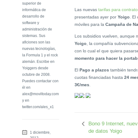
superior de
Las nuevas
tarifas para contrato
informática de
desarrollo de
presentadas ayer por
Yoigo
. El
software y
móviles para la
Campaña de Na
administración de
sistemas. Sus
Los subsidios vuelven, aunque 
aficiones son las
Yoigo
, la compañía subvenciona
nuevas tecnologías,
con lo cual el que quiera pasar
la Formula 1 y el rock
momento para hacer la portabi
alemán. Escribe en
Yoiggers desde
El
Pago a plazos
también tendrá
octubre de 2008.
cuotas financiadas hasta
24 me
Puedes contactar con
3€/mes
.
él en
alex@moviltoday.com
y en
twitter.com/ales_x1
Bono 9 Internet, nueva
de datos Yoigo
1 diciembre,
2012