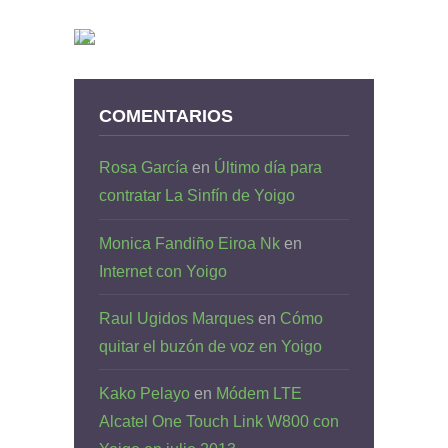
COMENTARIOS
Rosa García
en
Último día para
contratar La Sinfín de Yoigo
Monica Fandiño Eiroa Nk
en
Internet con Yoigo
Raul Ugidos Marques
en
Cómo
quitar el buzón de voz en Yoigo
Kako Pelayo
en
Módem LTE
Alcatel One Touch Link W800 con