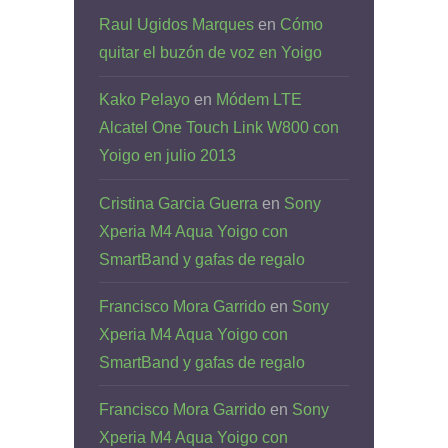
Raul Ugidos Marques
en
Cómo
quitar el buzón de voz en Yoigo
Kako Pelayo
en
Módem LTE
Alcatel One Touch Link W800 con
Yoigo en julio 2013
Cristina Garcia Guerra
en
Sony
Xperia M4 Aqua Yoigo con
SmartBand y gafas de regalo
Francisco Mora Garrido
en
Sony
Xperia M4 Aqua Yoigo con
SmartBand y gafas de regalo
Francisco Mora Garrido
en
Sony
Xperia M4 Aqua Yoigo con