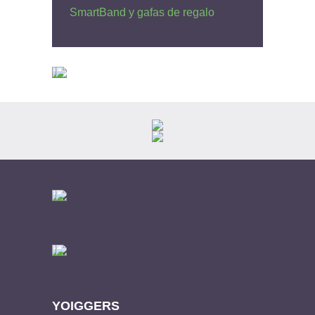
SmartBand y gafas de regalo
YOIGGERS