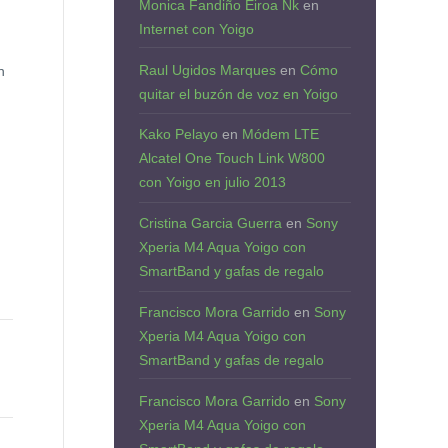
Monica Fandiño Eiroa Nk
en
Internet con Yoigo
Raul Ugidos Marques
en
Cómo
n
quitar el buzón de voz en Yoigo
Kako Pelayo
en
Módem LTE
Alcatel One Touch Link W800
con Yoigo en julio 2013
Cristina Garcia Guerra
en
Sony
Xperia M4 Aqua Yoigo con
SmartBand y gafas de regalo
Francisco Mora Garrido
en
Sony
Xperia M4 Aqua Yoigo con
SmartBand y gafas de regalo
Francisco Mora Garrido
en
Sony
Xperia M4 Aqua Yoigo con