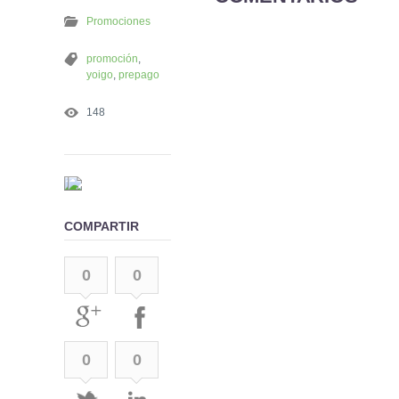
Promociones
promoción
,
yoigo
,
prepago
148
COMPARTIR
0
0
0
0