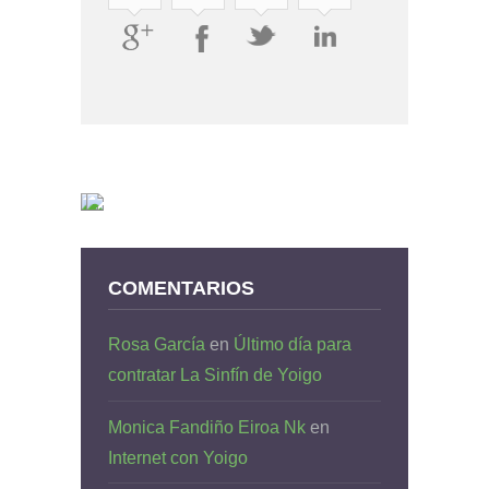
COMENTARIOS
Rosa García
en
Último día para
contratar La Sinfín de Yoigo
Monica Fandiño Eiroa Nk
en
Internet con Yoigo