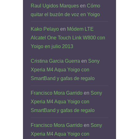
Raul Ugidos Marques
en
Cómo
quitar el buzón de voz en Yoigo
Kako Pelayo
en
Módem LTE
Alcatel One Touch Link W800 con
Yoigo en julio 2013
Cristina Garcia Guerra
en
Sony
Xperia M4 Aqua Yoigo con
SmartBand y gafas de regalo
Francisco Mora Garrido
en
Sony
Xperia M4 Aqua Yoigo con
SmartBand y gafas de regalo
Francisco Mora Garrido
en
Sony
Xperia M4 Aqua Yoigo con