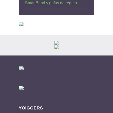
SmartBand y gafas de regalo
YOIGGERS