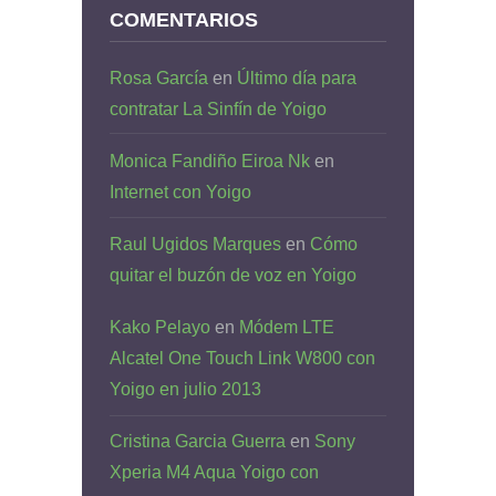
COMENTARIOS
Rosa García
en
Último día para
contratar La Sinfín de Yoigo
Monica Fandiño Eiroa Nk
en
Internet con Yoigo
Raul Ugidos Marques
en
Cómo
quitar el buzón de voz en Yoigo
Kako Pelayo
en
Módem LTE
Alcatel One Touch Link W800 con
Yoigo en julio 2013
Cristina Garcia Guerra
en
Sony
Xperia M4 Aqua Yoigo con