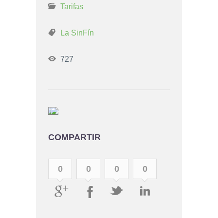
Tarifas
La SinFín
727
COMPARTIR
0
0
0
0