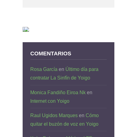
COMENTARIOS
Rosa García
en
Último día para
contratar La Sinfín de Yoigo
Monica Fandiño Eiroa Nk
en
Internet con Yoigo
Raul Ugidos Marques
en
Cómo
quitar el buzón de voz en Yoigo