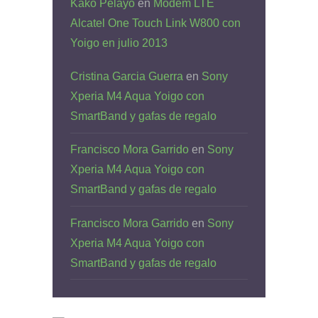
Kako Pelayo
en
Módem LTE
Alcatel One Touch Link W800 con
Yoigo en julio 2013
Cristina Garcia Guerra
en
Sony
Xperia M4 Aqua Yoigo con
SmartBand y gafas de regalo
Francisco Mora Garrido
en
Sony
Xperia M4 Aqua Yoigo con
SmartBand y gafas de regalo
Francisco Mora Garrido
en
Sony
Xperia M4 Aqua Yoigo con
SmartBand y gafas de regalo