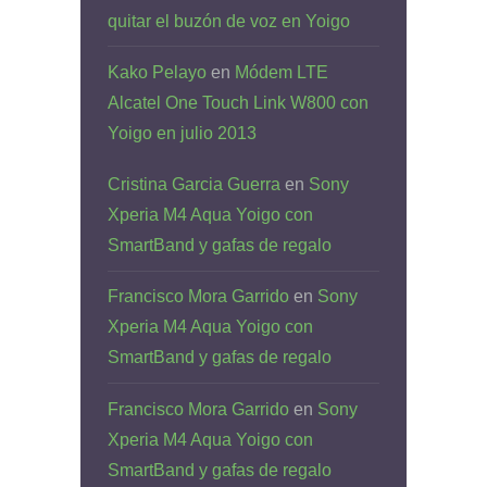
quitar el buzón de voz en Yoigo
Kako Pelayo
en
Módem LTE
Alcatel One Touch Link W800 con
Yoigo en julio 2013
Cristina Garcia Guerra
en
Sony
Xperia M4 Aqua Yoigo con
SmartBand y gafas de regalo
Francisco Mora Garrido
en
Sony
Xperia M4 Aqua Yoigo con
SmartBand y gafas de regalo
Francisco Mora Garrido
en
Sony
Xperia M4 Aqua Yoigo con
SmartBand y gafas de regalo