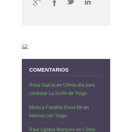
COMENTARIOS
Rosa García
en
Último día para
contratar La Sinfín de Yoigo
Monica Fandiño Eiroa Nk
en
Internet con Yoigo
Raul Ugidos Marques
en
Cómo