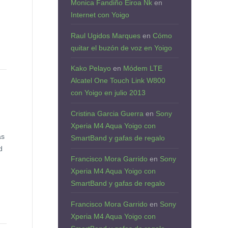
Monica Fandiño Eiroa Nk
en
Internet con Yoigo
Raul Ugidos Marques
en
Cómo
quitar el buzón de voz en Yoigo
Kako Pelayo
en
Módem LTE
Alcatel One Touch Link W800
con Yoigo en julio 2013
Cristina Garcia Guerra
en
Sony
Xperia M4 Aqua Yoigo con
as
SmartBand y gafas de regalo
d
Francisco Mora Garrido
en
Sony
Xperia M4 Aqua Yoigo con
SmartBand y gafas de regalo
Francisco Mora Garrido
en
Sony
Xperia M4 Aqua Yoigo con