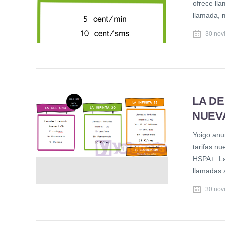
ofrece ll
llamada, 
30 nov
LA DEL
NUEVA
Yoigo anu
tarifas nu
HSPA+. La 
llamadas 
30 nov