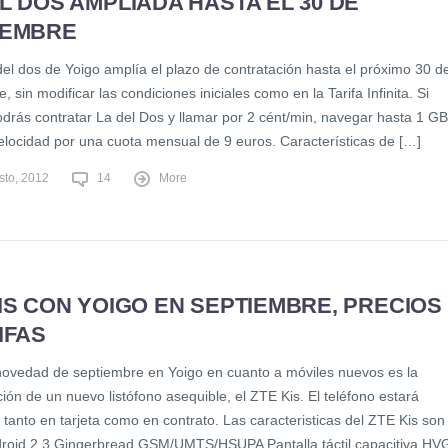
L DOS AMPLIADA HASTA EL 30 DE
IEMBRE
del dos de Yoigo amplía el plazo de contratación hasta el próximo 30 d
, sin modificar las condiciones iniciales como en la Tarifa Infinita. Si
odrás contratar La del Dos y llamar por 2 cént/min, navegar hasta 1 GB
locidad por una cuota mensual de 9 euros. Características de […]
sto, 2012
14
More
IS CON YOIGO EN SEPTIEMBRE, PRECIOS
IFAS
novedad de septiembre en Yoigo en cuanto a móviles nuevos es la
ión de un nuevo listófono asequible, el ZTE Kis. El teléfono estará
 tanto en tarjeta como en contrato. Las caracteristicas del ZTE Kis son
droid 2.3 Gingerbread GSM/UMTS/HSUPA Pantalla táctil capacitiva HV