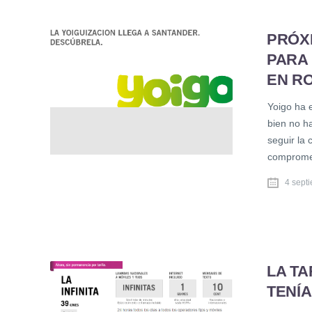
PRÓXI
PARA
EN R
Yoigo ha 
bien no h
seguir la 
compromet
4 sept
LA TA
TENÍ