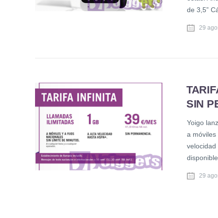
de 3,5” C
29 ago
TARIF
SIN 
Yoigo lanz
a móviles 
velocidad
disponibl
29 ago