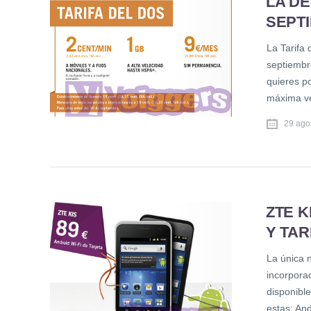
LA DE
SEPT
La Tarifa 
septiembre
quieres p
máxima ve
29 ago
ZTE K
Y TAR
La única 
incorporac
disponible
estas: An