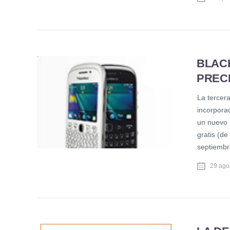
BLAC
PRECI
La tercera
incorpora
un nuevo 
gratis (de
septiembr
29 ago