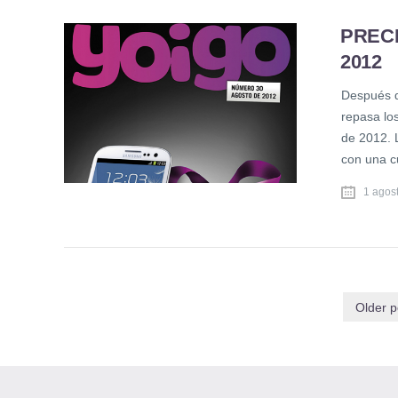
PREC
2012
Después d
repasa lo
de 2012. 
con una c
1 agos
Older p