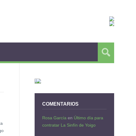
COMENTARIOS
Rosa García
en
Último día para
ra
contratar La Sinfín de Yoigo
go