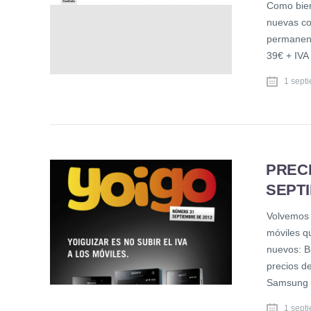
Como bien
nuevas co
permanenc
39€ + IVA
1 sept
PRECI
SEPTI
Volvemos 
móviles qu
nuevos: B
precios d
Samsung 
1 sept