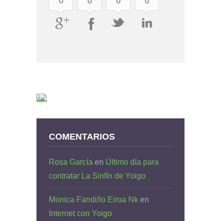
0
0
0
0
COMENTARIOS
Rosa García
en
Último día para
contratar La Sinfín de Yoigo
Monica Fandiño Eiroa Nk
en
Internet con Yoigo