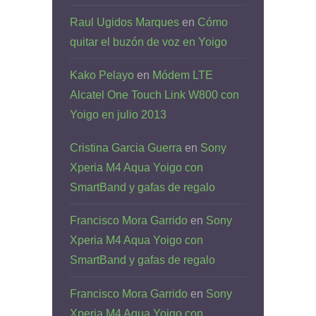
Raul Ugidos Marques
en
Cómo
quitar el buzón de voz en Yoigo
Kako Pelayo
en
Módem LTE
Alcatel One Touch Link W800 con
Yoigo en julio 2013
Cristina Garcia Guerra
en
Sony
Xperia M4 Aqua Yoigo con
SmartBand y gafas de regalo
Francisco Mora Garrido
en
Sony
Xperia M4 Aqua Yoigo con
SmartBand y gafas de regalo
Francisco Mora Garrido
en
Sony
Xperia M4 Aqua Yoigo con