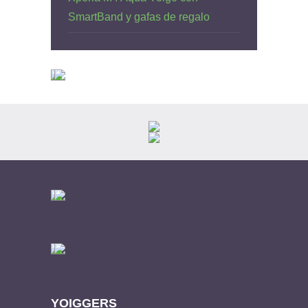
SmartBand y gafas de regalo
YOIGGERS