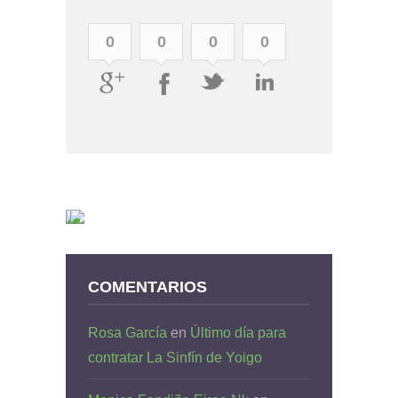
0
0
0
0
COMENTARIOS
Rosa García
en
Último día para
contratar La Sinfín de Yoigo