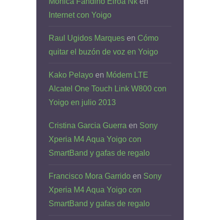
Monica Fandiño Eiroa Nk
en
Internet con Yoigo
Raul Ugidos Marques
en
Cómo
quitar el buzón de voz en Yoigo
Kako Pelayo
en
Módem LTE
Alcatel One Touch Link W800 con
Yoigo en julio 2013
Cristina Garcia Guerra
en
Sony
Xperia M4 Aqua Yoigo con
SmartBand y gafas de regalo
Francisco Mora Garrido
en
Sony
Xperia M4 Aqua Yoigo con
SmartBand y gafas de regalo