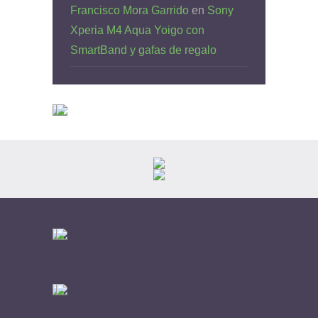
Francisco Mora Garrido
en
Sony
Xperia M4 Aqua Yoigo con
SmartBand y gafas de regalo