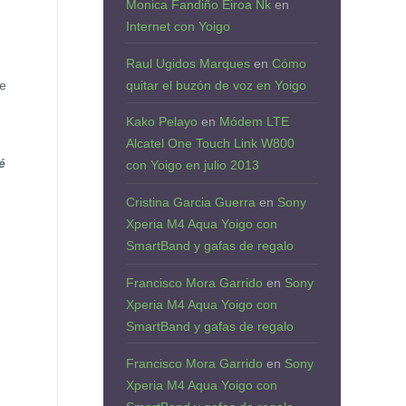
Monica Fandiño Eiroa Nk
en
Internet con Yoigo
Raul Ugidos Marques
en
Cómo
quitar el buzón de voz en Yoigo
e
Kako Pelayo
en
Módem LTE
Alcatel One Touch Link W800
é
con Yoigo en julio 2013
Cristina Garcia Guerra
en
Sony
Xperia M4 Aqua Yoigo con
SmartBand y gafas de regalo
Francisco Mora Garrido
en
Sony
Xperia M4 Aqua Yoigo con
SmartBand y gafas de regalo
Francisco Mora Garrido
en
Sony
Xperia M4 Aqua Yoigo con