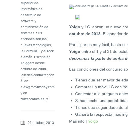
superior de
informática de
desarrollo de
software y
Yoigo
y
LG
lanzan un nuevo con
administración de
sistemas. Sus
octubre de 2013
. El ganador de
aficiones son las
Participar es muy fácil, basta 
nuevas tecnologías,
la Formula 1 y el rock
Yoigo
entre el 1 y el 31 de octu
alemán. Escribe en
decorarías la parte de arriba d
Yoiggers desde
Las condiciones del concurso so
octubre de 2008.
Puedes contactar con
Tienes que ser mayor de edad 
él en
Comprar un móvil LG con Yoig
alex@moviltoday.com
y en
Contestar a la pregunta ant
twitter.com/ales_x1
Si has hecho una portabilida
Tienes que seguir dado de a
Ganará la respuesta más inge
Más info |
Yoigo
21 octubre, 2013