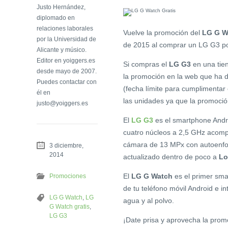
Justo Hernández,
diplomado en
relaciones laborales
Vuelve la promoción del
LG G Wa
por la Universidad de
de 2015 al comprar un LG G3 p
Alicante y músico.
Editor en yoiggers.es
Si compras el
LG G3
en una tien
desde mayo de 2007.
la promoción en la web que ha 
Puedes contactar con
(fecha límite para cumplimentar 
él en
las unidades ya que la promoció
justo@yoiggers.es
El
LG G3
es el smartphone Andro
cuatro núcleos a 2,5 GHz acom
cámara de 13 MPx con autoenfoq
3 diciembre,
2014
actualizado dentro de poco a
Lo
El
LG G Watch
es el primer smar
Promociones
de tu teléfono móvil Android e in
LG G Watch
,
LG
agua y al polvo.
G Watch gratis
,
LG G3
¡Date prisa y aprovecha la prom