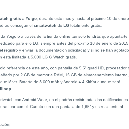
tch gratis
a
Yoigo
, durante este mes y hasta el próximo 10 de enero
odrás conseguir el
smartwatch
de
LG
totalmente gratis.
da Yoigo o a través de la tienda online tan solo tendrás que apuntarte
dedicado para ello LG, siempre antes del próximo 18 de enero de 2015
el registro y enviar la documentación solicitada) y si no se han agotado
n está limitada a 5.000 LG G Watch gratis.
id referencia de este año, con pantalla de 5,5″ quad HD, procesador 
pañado por 2 GB de memoria RAM, 16 GB de almacenamiento interno,
ue láser. Batería de 3.000 mAh y Android 4.4 KitKat aunque será
llipop
.
twatch con Android Wear, en el podrás recibir todas las notificaciones
teractuar con el. Cuenta con una pantalla de 1,65″ y es resistente al
oción¡