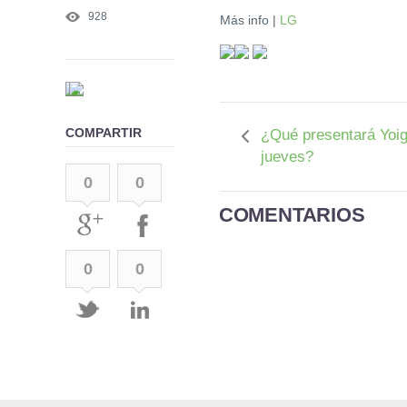
928
Más info |
LG
COMPARTIR
¿Qué presentará Yoig
jueves?
0
0
COMENTARIOS
0
0