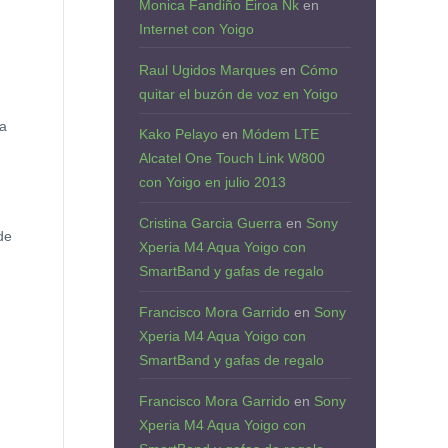
Monica Fandiño Eiroa Nk
en
Internet con Yoigo
Raul Ugidos Marques
en
Cómo
quitar el buzón de voz en Yoigo
 a
Kako Pelayo
en
Módem LTE
Alcatel One Touch Link W800
con Yoigo en julio 2013
Cristina Garcia Guerra
en
Sony
de
Xperia M4 Aqua Yoigo con
SmartBand y gafas de regalo
Francisco Mora Garrido
en
Sony
Xperia M4 Aqua Yoigo con
SmartBand y gafas de regalo
Francisco Mora Garrido
en
Sony
Xperia M4 Aqua Yoigo con