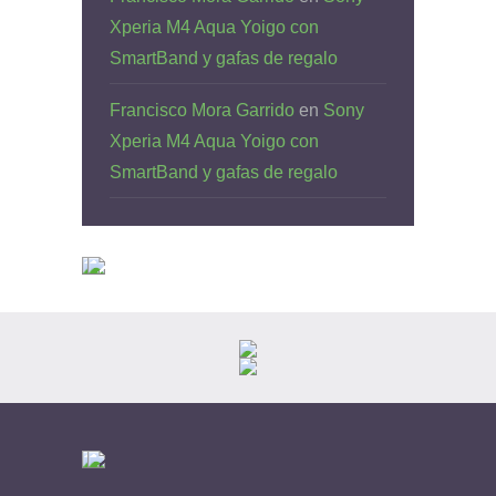
Xperia M4 Aqua Yoigo con
SmartBand y gafas de regalo
Francisco Mora Garrido
en
Sony
Xperia M4 Aqua Yoigo con
SmartBand y gafas de regalo