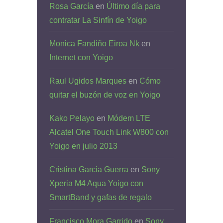
Rosa García
en
Último día para
contratar La Sinfín de Yoigo
Monica Fandiño Eiroa Nk
en
Internet con Yoigo
Raul Ugidos Marques
en
Cómo
quitar el buzón de voz en Yoigo
Kako Pelayo
en
Módem LTE
Alcatel One Touch Link W800 con
Yoigo en julio 2013
Cristina Garcia Guerra
en
Sony
Xperia M4 Aqua Yoigo con
SmartBand y gafas de regalo
Francisco Mora Garrido
en
Sony