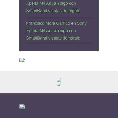
Xperia M4 Aqua Yoigo con
SmartBand y gafas de regalo
Francisco Mora Garrido
en
Sony
Xperia M4 Aqua Yoigo con
SmartBand y gafas de regalo