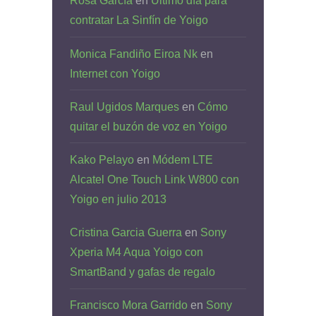
Rosa García
en
Último día para
contratar La Sinfín de Yoigo
Monica Fandiño Eiroa Nk
en
Internet con Yoigo
Raul Ugidos Marques
en
Cómo
quitar el buzón de voz en Yoigo
Kako Pelayo
en
Módem LTE
Alcatel One Touch Link W800 con
Yoigo en julio 2013
Cristina Garcia Guerra
en
Sony
Xperia M4 Aqua Yoigo con
SmartBand y gafas de regalo
Francisco Mora Garrido
en
Sony