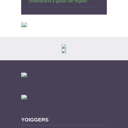
SmartBand y gafas de regalo
YOIGGERS