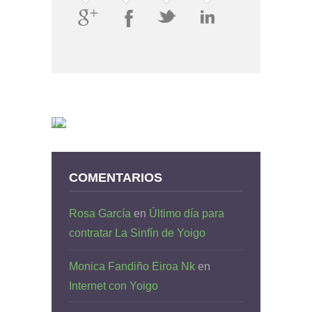
COMENTARIOS
Rosa García
en
Último día para
contratar La Sinfín de Yoigo
Monica Fandiño Eiroa Nk
en
Internet con Yoigo