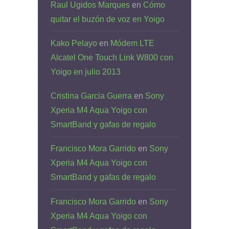
Raul Ugidos Marques
en
Cómo
quitar el buzón de voz en Yoigo
Kako Pelayo
en
Módem LTE
Alcatel One Touch Link W800 con
Yoigo en julio 2013
Cristina Garcia Guerra
en
Sony
Xperia M4 Aqua Yoigo con
SmartBand y gafas de regalo
Francisco Mora Garrido
en
Sony
Xperia M4 Aqua Yoigo con
SmartBand y gafas de regalo
Francisco Mora Garrido
en
Sony
Xperia M4 Aqua Yoigo con