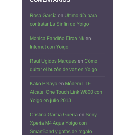
Rosa García
en
Último día para
contratar La Sinfín de Yoigo
Monica Fandiño Eiroa Nk
en
Internet con Yoigo
Raul Ugidos Marques
en
Cómo
quitar el buzón de voz en Yoigo
Kako Pelayo
en
Módem LTE
Alcatel One Touch Link W800 con
Yoigo en julio 2013
Cristina Garcia Guerra
en
Sony
Xperia M4 Aqua Yoigo con
SmartBand y gafas de regalo