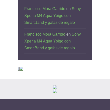
Francisco Mora Garrido
en
Sony
Xperia M4 Aqua Yoigo con
SmartBand y gafas de regalo
Francisco Mora Garrido
en
Sony
Xperia M4 Aqua Yoigo con
SmartBand y gafas de regalo