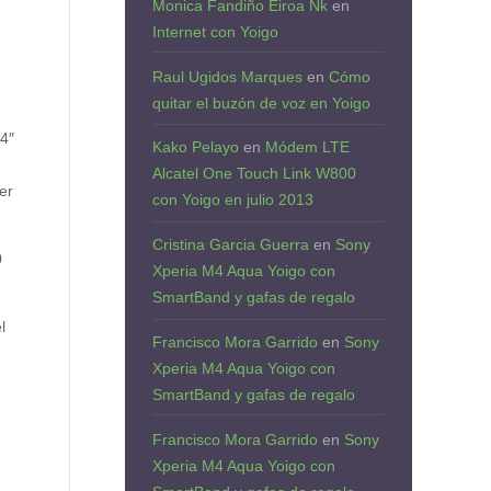
Monica Fandiño Eiroa Nk
en
Internet con Yoigo
Raul Ugidos Marques
en
Cómo
quitar el buzón de voz en Yoigo
4″
Kako Pelayo
en
Módem LTE
Alcatel One Touch Link W800
er
con Yoigo en julio 2013
Cristina Garcia Guerra
en
Sony
0
Xperia M4 Aqua Yoigo con
SmartBand y gafas de regalo
l
Francisco Mora Garrido
en
Sony
Xperia M4 Aqua Yoigo con
SmartBand y gafas de regalo
Francisco Mora Garrido
en
Sony
Xperia M4 Aqua Yoigo con