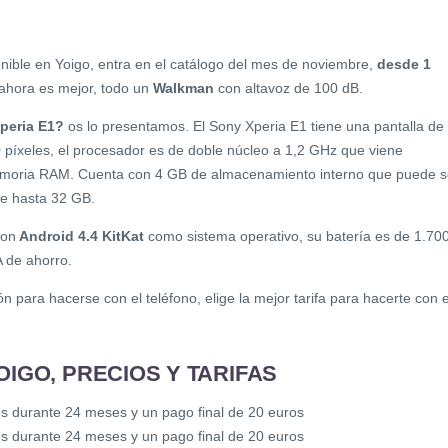
nible en Yoigo, entra en el catálogo del mes de noviembre,
desde 1
 ahora es mejor, todo un
Walkman
con altavoz de 100 dB.
peria E1?
os lo presentamos. El Sony Xperia E1 tiene una pantalla de 
 píxeles, el procesador es de doble núcleo a 1,2 GHz que viene
oria RAM. Cuenta con 4 GB de almacenamiento interno que puede s
de hasta 32 GB.
con
Android 4.4 KitKat
como sistema operativo, su batería es de 1.70
 de ahorro.
para hacerse con el teléfono, elige la mejor tarifa para hacerte con e
OIGO, PRECIOS Y TARIFAS
mes durante 24 meses y un pago final de 20 euros
mes durante 24 meses y un pago final de 20 euros