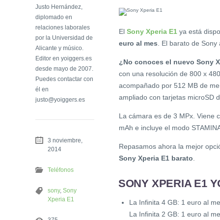
Justo Hernández,
diplomado en
relaciones laborales
El
Sony Xperia E1
ya está dispo
por la Universidad de
euro al mes
. El barato de Sony
Alicante y músico.
Editor en yoiggers.es
¿No conoces el nuevo Sony X
desde mayo de 2007.
con una resolución de 800 x 480
Puedes contactar con
acompañado por 512 MB de mem
él en
ampliado con tarjetas microSD 
justo@yoiggers.es
La cámara es de 3 MPx. Viene 
mAh e incluye el modo STAMINA
3 noviembre,
Repasamos ahora la mejor opción 
2014
Sony Xperia E1 barato
.
Teléfonos
SONY XPERIA E1 Y
sony
,
Sony
Xperia E1
La Infinita 4 GB: 1 euro al 
La Infinita 2 GB: 1 euro al 
375