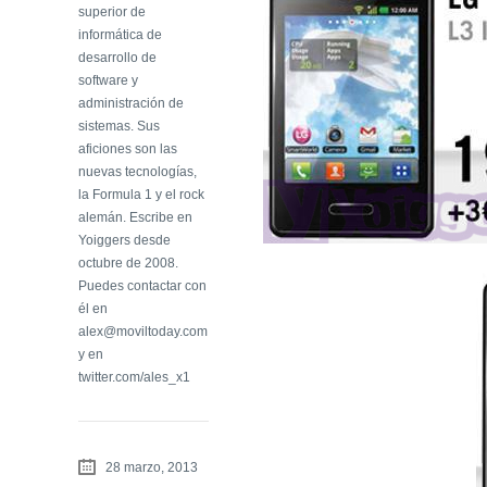
superior de
informática de
desarrollo de
software y
administración de
sistemas. Sus
aficiones son las
nuevas tecnologías,
la Formula 1 y el rock
alemán. Escribe en
Yoiggers desde
octubre de 2008.
Puedes contactar con
él en
alex@moviltoday.com
y en
twitter.com/ales_x1
28 marzo, 2013