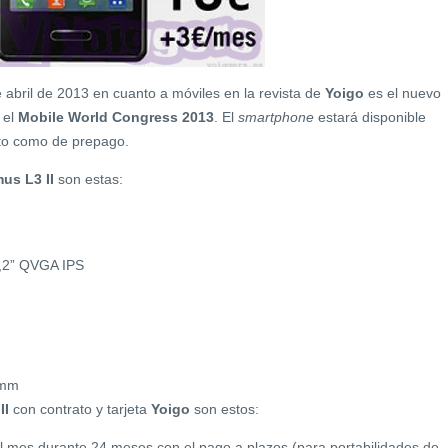
bril de 2013 en cuanto a móviles en la revista de
Yoigo
es el nuevo
 el
Mobile World Congress 2013
. El
smartphone
estará disponible
rato como de prepago.
us L3 II
son estas:
 3,2” QVGA IPS
9mm
II
con contrato y tarjeta
Yoigo
son estos:
l mes durante 24 meses con el pago a plazos (para portabilidades de