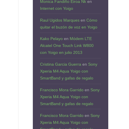
Monica Fandiño Eiroa Nk
en
Internet con Yoigo
Raul Ugidos Marques
en
Cómo
quitar el buzón de voz en Yoigo
Kako Pelayo
en
Módem LTE
Alcatel One Touch Link W800
con Yoigo en julio 2013
Cristina Garcia Guerra
en
Sony
Xperia M4 Aqua Yoigo con
SmartBand y gafas de regalo
Francisco Mora Garrido
en
Sony
Xperia M4 Aqua Yoigo con
SmartBand y gafas de regalo
Francisco Mora Garrido
en
Sony
Xperia M4 Aqua Yoigo con