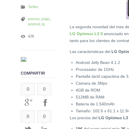
Tarifas
precios
,
yoigo
,
android
,
lg
La segunda novedad del mes de a
LG Optimus L3 II
anunciado en
428
tanto para los clientes de cont
Las caracteristicas del
LG Optim
Android Jelly Bean 4.1.2
Procesador de 1GHz
COMPARTIR
Pantalla táctil capacitiva de
Cámara de 3Mpx
0
0
4GB de ROM
512MB de RAM
Batería de 1.540mAh
Tamaño: 102.6 x 61.1 x 11.
0
0
Los precios del
LG Optimus L3 
19€
del pago inicial más
3€
a