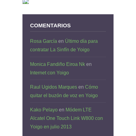
COMENTARIOS
Rosa García
en
Último día para
contratar La Sinfín de Yoigo
Monica Fandiño Eiroa Nk
en
Internet con Yoigo
Raul Ugidos Marques
en
Cómo
quitar el buzón de voz en Yoigo
Kako Pelayo
en
Módem LTE
Alcatel One Touch Link W800 con
Yoigo en julio 2013